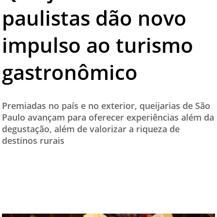
paulistas dão novo
TESTADO E APROVADO
ÚLTIMAS NOTÍCIAS
impulso ao turismo
PARCEIROS
gastronômico
QUEM SOMOS - EQUIPE
CONTATO
Premiadas no país e no exterior, queijarias de São
Paulo avançam para oferecer experiências além da
degustação, além de valorizar a riqueza de
destinos rurais