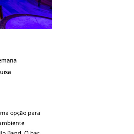
 semana
uisa
 uma opção para
 ambiente
ilo Band. O bar