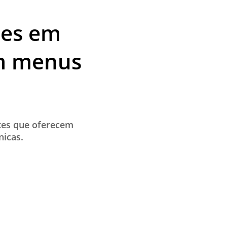
ães em
om menus
tes que oferecem
nicas.