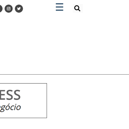
×
×
☰