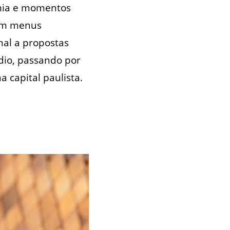
omia e momentos
ram menus
nal a propostas
dio, passando por
 capital paulista.