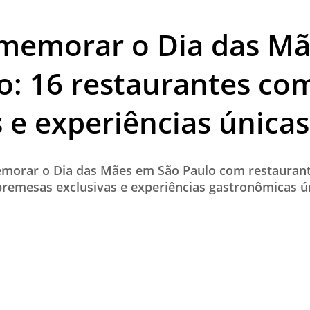
TESTADO E APROVADO
memorar o Dia das M
ÚLTIMAS NOTÍCIAS
PARCEIROS
o: 16 restaurantes c
QUEM SOMOS - EQUIPE
s e experiências únicas
CONTATO
morar o Dia das Mães em São Paulo com restauran
bremesas exclusivas e experiências gastronômicas ú