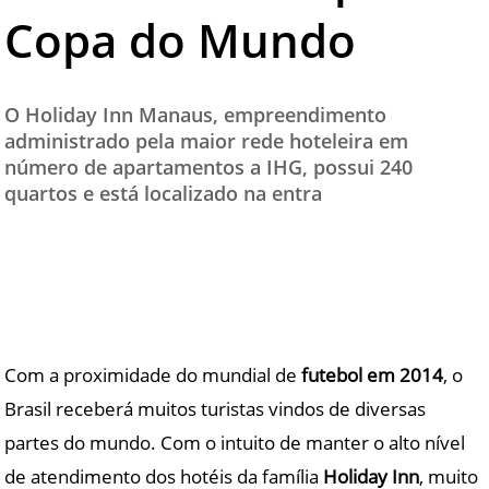
Copa do Mundo
TESTADO E APROVADO
ÚLTIMAS NOTÍCIAS
PARCEIROS
O Holiday Inn Manaus, empreendimento
administrado pela maior rede hoteleira em
QUEM SOMOS - EQUIPE
número de apartamentos a IHG, possui 240
CONTATO
quartos e está localizado na entra
Com a proximidade do mundial de
futebol em 2014
, o
Brasil receberá muitos turistas vindos de diversas
partes do mundo. Com o intuito de manter o alto nível
de atendimento dos hotéis da família
Holiday Inn
, muito