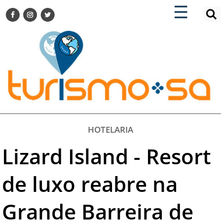
×
×
☰
ENCONTRE SUA NOTÍCIA
AGENDA VISITE GUARULHOS
TURISMO SA FOR BUSINESS
Pesquisar:
DESTINOS NACIONAIS
DESTINOS INTERNACIONAIS
CITY BREAK
TURISMO E MERCADO
FEIRAS
HOTELARIA
EVENTOS
Lizard Island - Resort
HOTELARIA
GASTRONOMIA
de luxo reabre na
DICAS
Grande Barreira de
VITRINE
TURISMO SA TV