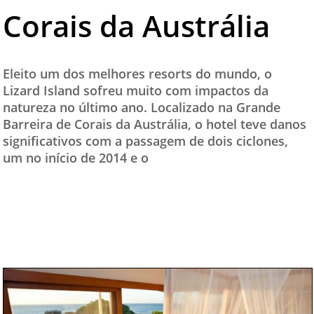
Corais da Austrália
TESTADO E APROVADO
ÚLTIMAS NOTÍCIAS
PARCEIROS
Eleito um dos melhores resorts do mundo, o
Lizard Island sofreu muito com impactos da
QUEM SOMOS - EQUIPE
natureza no último ano. Localizado na Grande
CONTATO
Barreira de Corais da Austrália, o hotel teve danos
significativos com a passagem de dois ciclones,
um no início de 2014 e o