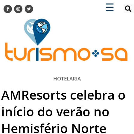
×
×
☰
ENCONTRE SUA NOTÍCIA
AGENDA VISITE GUARULHOS
TURISMO SA FOR BUSINESS
Pesquisar:
DESTINOS NACIONAIS
DESTINOS INTERNACIONAIS
CITY BREAK
TURISMO E MERCADO
FEIRAS
HOTELARIA
EVENTOS
AMResorts celebra o
HOTELARIA
GASTRONOMIA
início do verão no
DICAS
Hemisfério Norte
VITRINE
TURISMO SA TV