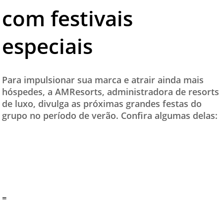
com festivais
TESTADO E APROVADO
ÚLTIMAS NOTÍCIAS
especiais
PARCEIROS
QUEM SOMOS - EQUIPE
Para impulsionar sua marca e atrair ainda mais
CONTATO
hóspedes, a AMResorts, administradora de resorts
de luxo, divulga as próximas grandes festas do
grupo no período de verão. Confira algumas delas:
=