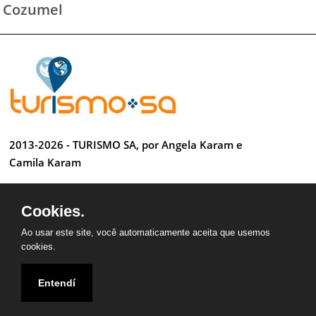
Cozumel
2013-2026 - TURISMO SA, por Angela Karam e
Camila Karam
Todos os direitos reservados
Cookies.
Desenvolvido por Anderson Luiz
Ao usar este site, você automaticamente aceita que usemos
cookies.
Entendí
QUEM SOMOS
CONTATO
PARCEIROS