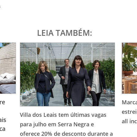
a
LEIA TAMBÉM:
re
Marca
estre
Villa dos Leais tem últimas vagas
ais
all i
para julho em Serra Negra e
ca
oferece 20% de desconto durante a