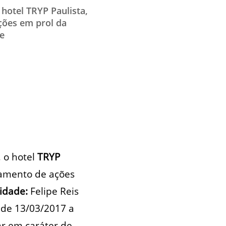
 hotel TRYP Paulista,
ções em prol da
Re
, o hotel
TRYP
jamento de ações
cidade:
Felipe Reis
 de 13/03/2017 a
r em caráter de