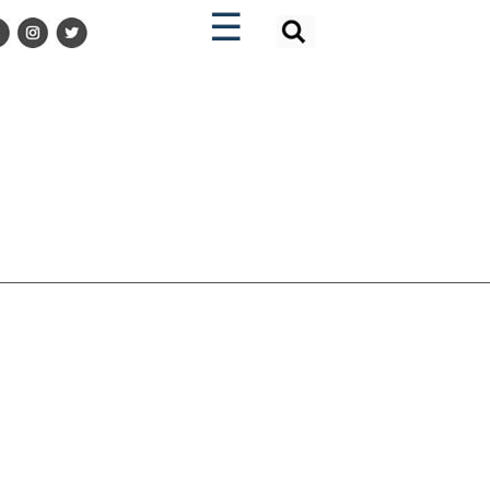
×
×
☰