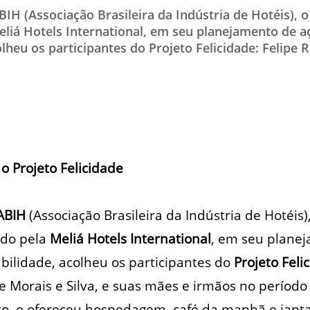
IH (Associação Brasileira da Indústria de Hotéis), o
TESTADO E APROVADO
liá Hotels International, em seu planejamento de a
ÚLTIMAS NOTÍCIAS
lheu os participantes do Projeto Felicidade: Felipe 
PARCEIROS
QUEM SOMOS - EQUIPE
CONTATO
o Projeto Felicidade
ABIH
(Associação Brasileira da Indústria de Hotéis)
ado pela
Meliá Hotels International
, em seu plane
bilidade, acolheu os participantes do
Projeto Feli
e Morais e Silva, e suas mães e irmãos no período
o, e ofereceu hospedagem, café da manhã e janta