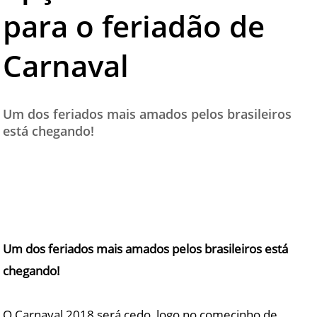
para o feriadão de
TESTADO E APROVADO
ÚLTIMAS NOTÍCIAS
Carnaval
PARCEIROS
QUEM SOMOS - EQUIPE
Um dos feriados mais amados pelos brasileiros
CONTATO
está chegando!
Um dos feriados mais amados pelos brasileiros está
chegando!
O Carnaval 2018 será cedo, logo no comecinho de