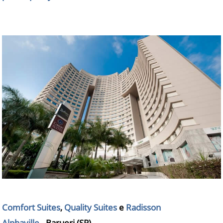
Comfort Suites
,
Quality Suites
e
Radisson
Alphaville
- Barueri (SP)