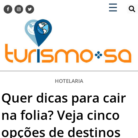
×
×
☰
ENCONTRE SUA NOTÍCIA
AGENDA VISITE GUARULHOS
TURISMO SA FOR BUSINESS
Pesquisar:
DESTINOS NACIONAIS
DESTINOS INTERNACIONAIS
CITY BREAK
TURISMO E MERCADO
FEIRAS
HOTELARIA
EVENTOS
Quer dicas para cair
HOTELARIA
GASTRONOMIA
na folia? Veja cinco
DICAS
opções de destinos
VITRINE
TURISMO SA TV