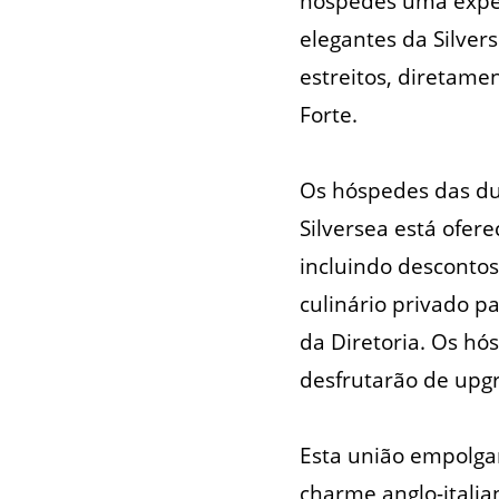
hóspedes uma experi
elegantes da Silver
estreitos, diretame
Forte.
Os hóspedes das dua
Silversea está ofer
incluindo descontos
culinário privado 
da Diretoria. Os hó
desfrutarão de upgr
Esta união empolgan
charme anglo-itali