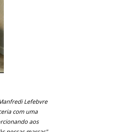
Manfredi Lefebvre
rceria com uma
orcionando aos
às nossas marcas"
.