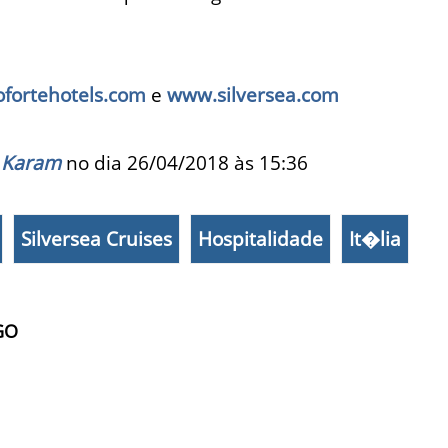
fortehotels.com
e
www.silversea.com
 Karam
no dia 26/04/2018 às
15:36
Silversea Cruises
Hospitalidade
It�lia
GO