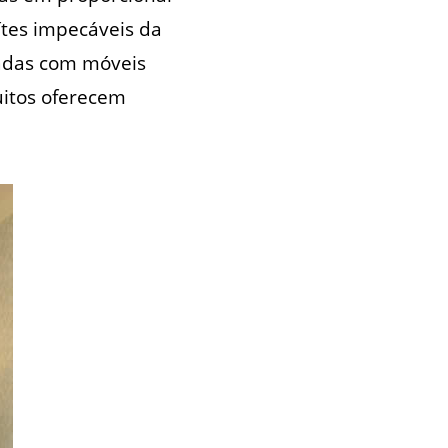
es impecáveis ​​da
radas com móveis
uitos oferecem