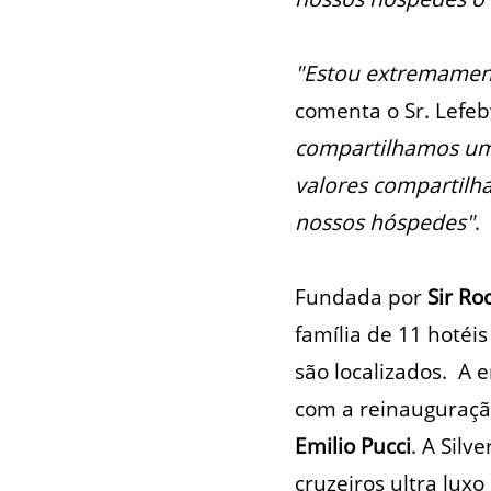
"Estou extremamente
comenta o Sr. Lefeb
compartilhamos uma
valores compartilh
nossos hóspedes"
.
Fundada por
Sir Ro
família de 11 hotéi
são localizados. A 
com a reinauguraç
Emilio Pucci
. A Sil
cruzeiros ultra lux