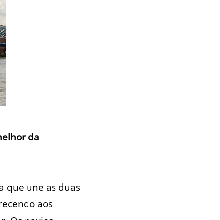
melhor da
a que une as duas
erecendo aos