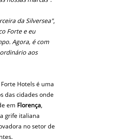
ceira da Silversea"
,
co Forte e eu
po. Agora, é com
ordinário aos
 Forte Hotels é uma
los das cidades onde
ade em
Florença
,
 grife italiana
ovadora no setor de
ntes.