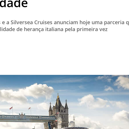
idade
TESTADO E APROVADO
ÚLTIMAS NOTÍCIAS
 e a Silversea Cruises anunciam hoje uma parceria 
PARCEIROS
idade de herança italiana pela primeira vez
QUEM SOMOS - EQUIPE
CONTATO