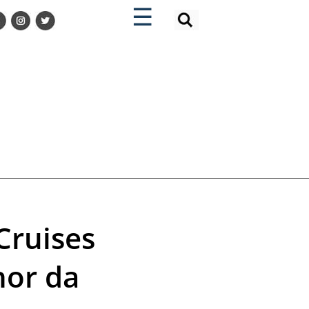
×
×
☰
Cruises
hor da