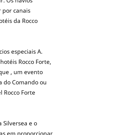
r. Os navios
 por canais
otéis da Rocco
ios especiais A.
hotéis Rocco Forte,
rque , um evento
esa do Comando ou
l Rocco Forte
 Silversea e o
as em proporcionar