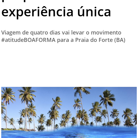
experiência única
TESTADO E APROVADO
ÚLTIMAS NOTÍCIAS
PARCEIROS
Viagem de quatro dias vai levar o movimento
#atitudeBOAFORMA para a Praia do Forte (BA)
QUEM SOMOS - EQUIPE
CONTATO