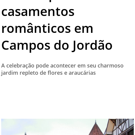
casamentos
TESTADO E APROVADO
ÚLTIMAS NOTÍCIAS
românticos em
PARCEIROS
Campos do Jordão
QUEM SOMOS - EQUIPE
CONTATO
A celebração pode acontecer em seu charmoso
jardim repleto de flores e araucárias