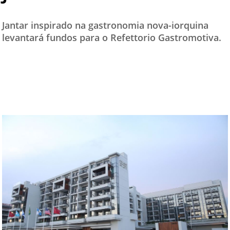
TESTADO E APROVADO
Jantar inspirado na gastronomia nova-iorquina
ÚLTIMAS NOTÍCIAS
levantará fundos para o Refettorio Gastromotiva.
PARCEIROS
QUEM SOMOS - EQUIPE
CONTATO