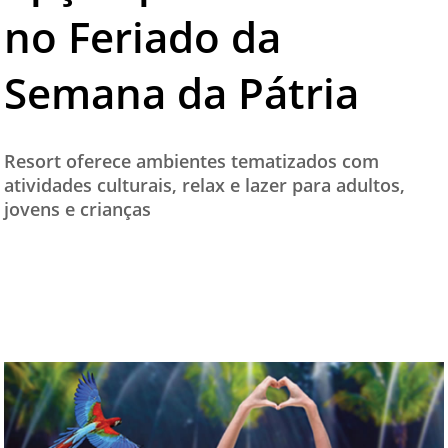
no Feriado da
TESTADO E APROVADO
ÚLTIMAS NOTÍCIAS
Semana da Pátria
PARCEIROS
QUEM SOMOS - EQUIPE
Resort oferece ambientes tematizados com
CONTATO
atividades culturais, relax e lazer para adultos,
jovens e crianças