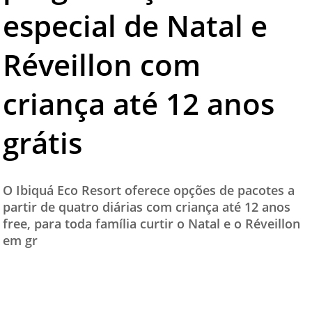
especial de Natal e
TESTADO E APROVADO
ÚLTIMAS NOTÍCIAS
Réveillon com
PARCEIROS
criança até 12 anos
QUEM SOMOS - EQUIPE
CONTATO
O Ibiquá Eco Resort oferece opções de pacotes a
partir de quatro diárias com criança até 12 anos
free, para toda família curtir o Natal e o Réveillon
em gr