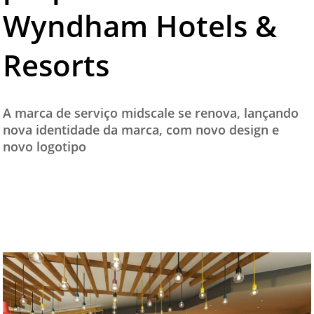
Wyndham Hotels &
TESTADO E APROVADO
ÚLTIMAS NOTÍCIAS
Resorts
PARCEIROS
QUEM SOMOS - EQUIPE
A marca de serviço midscale se renova, lançando
CONTATO
nova identidade da marca, com novo design e
novo logotipo