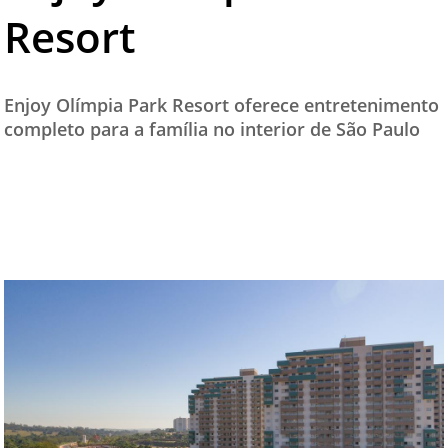
Resort
TESTADO E APROVADO
ÚLTIMAS NOTÍCIAS
PARCEIROS
Enjoy Olímpia Park Resort oferece entretenimento
completo para a família no interior de São Paulo
QUEM SOMOS - EQUIPE
CONTATO