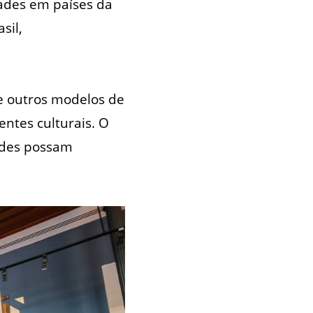
ades em países da
sil,
e outros modelos de
ntes culturais. O
pedes possam