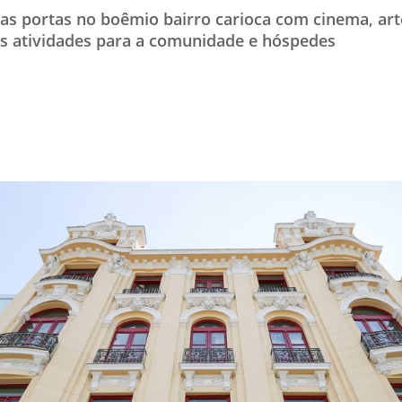
 as portas no boêmio bairro carioca com cinema, art
TESTADO E APROVADO
as atividades para a comunidade e hóspedes
ÚLTIMAS NOTÍCIAS
PARCEIROS
QUEM SOMOS - EQUIPE
CONTATO