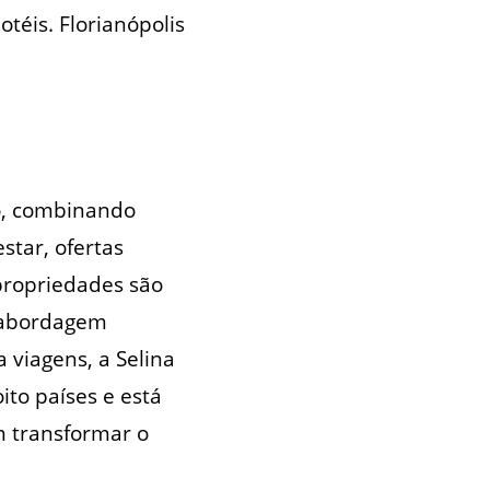
téis. Florianópolis
o, combinando
tar, ofertas
 propriedades são
 abordagem
 viagens, a Selina
ito países e está
 transformar o