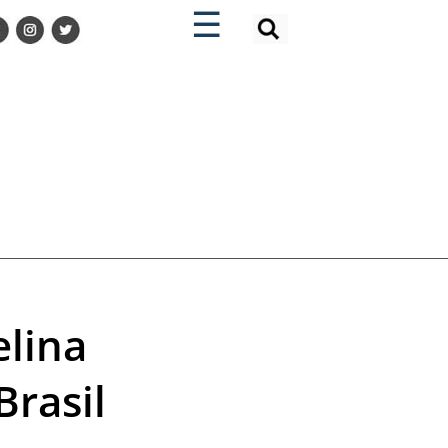
×
×
☰
elina
Brasil