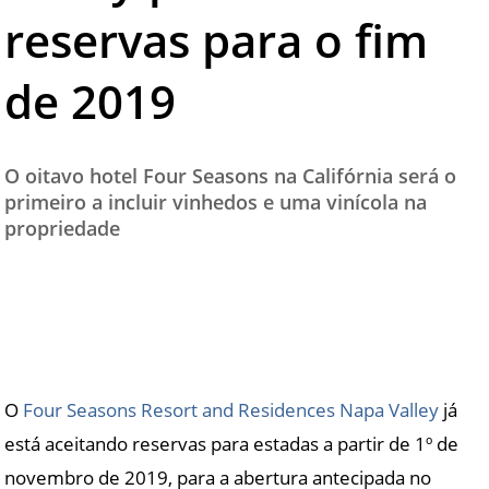
reservas para o fim
TESTADO E APROVADO
ÚLTIMAS NOTÍCIAS
de 2019
PARCEIROS
QUEM SOMOS - EQUIPE
O oitavo hotel Four Seasons na Califórnia será o
CONTATO
primeiro a incluir vinhedos e uma vinícola na
propriedade
O
Four Seasons Resort and Residences Napa Valley
já
está aceitando reservas para estadas a partir de 1º de
novembro de 2019, para a abertura antecipada no