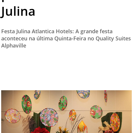
Julina
TESTADO E APROVADO
ÚLTIMAS NOTÍCIAS
PARCEIROS
Festa Julina Atlantica Hotels: A grande festa
aconteceu na última Quinta-Feira no Quality Suites
QUEM SOMOS - EQUIPE
Alphaville
CONTATO