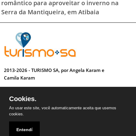
romântico para aproveitar o inverno na
Serra da Mantiqueira, em Atibaia
2013-2026 - TURISMO SA, por Angela Karam e
Camila Karam
Todos os direitos reservados
Cookies.
Desenvolvido por Anderson Luiz
Ao usar este site, você automaticamente aceita que usemos
cookies.
Entendí
QUEM SOMOS
CONTATO
PARCEIROS