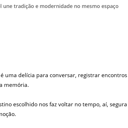
l une tradição e modernidade no mesmo espaço
TESTADO E APROVADO
ÚLTIMAS NOTÍCIAS
PARCEIROS
QUEM SOMOS - EQUIPE
CONTATO
a é uma delícia para conversar, registrar encontro
na memória.
ino escolhido nos faz voltar no tempo, aí, segura 
moção.