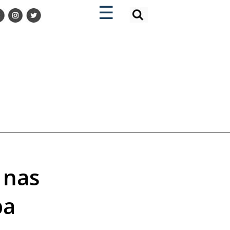
×
×
☰
 nas
ba