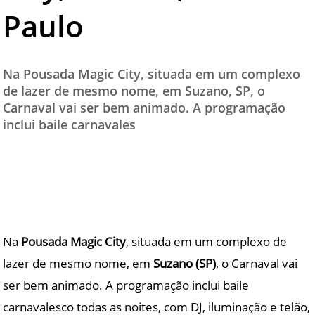
Paulo
TESTADO E APROVADO
ÚLTIMAS NOTÍCIAS
PARCEIROS
Na Pousada Magic City, situada em um complexo
de lazer de mesmo nome, em Suzano, SP, o
QUEM SOMOS - EQUIPE
Carnaval vai ser bem animado. A programação
CONTATO
inclui baile carnavales
Na
Pousada Magic City
, situada em um complexo de
lazer de mesmo nome, em
Suzano (SP)
, o Carnaval vai
ser bem animado. A programação inclui baile
carnavalesco todas as noites, com DJ, iluminação e telão,