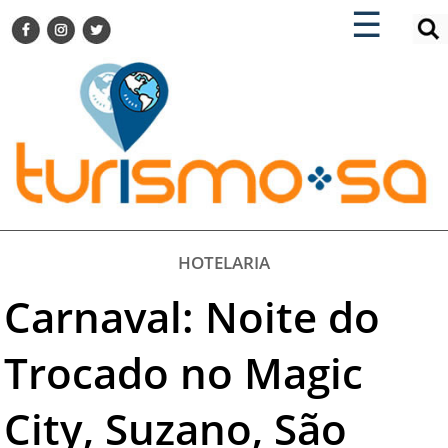
×
×
☰
ENCONTRE SUA NOTÍCIA
AGENDA VISITE GUARULHOS
TURISMO SA FOR BUSINESS
Pesquisar:
DESTINOS NACIONAIS
DESTINOS INTERNACIONAIS
CITY BREAK
TURISMO E MERCADO
FEIRAS
HOTELARIA
EVENTOS
Carnaval: Noite do
HOTELARIA
GASTRONOMIA
Trocado no Magic
DICAS
City, Suzano, São
VITRINE
TURISMO SA TV