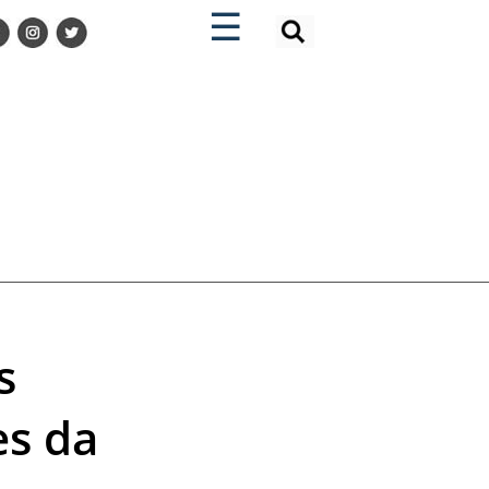
×
×
☰
s
s da