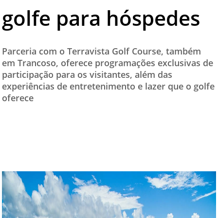
golfe para hóspedes
TESTADO E APROVADO
ÚLTIMAS NOTÍCIAS
PARCEIROS
Parceria com o Terravista Golf Course, também
em Trancoso, oferece programações exclusivas de
QUEM SOMOS - EQUIPE
participação para os visitantes, além das
CONTATO
experiências de entretenimento e lazer que o golfe
oferece