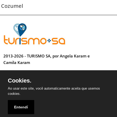
Cozumel
2013-2026 - TURISMO SA, por Angela Karam e
Camila Karam
Todos os direitos reservados
Cookies.
Desenvolvido por Anderson Luiz
Ao usar este site, você automaticamente aceita que usemos
cookies.
Entendí
QUEM SOMOS
CONTATO
PARCEIROS