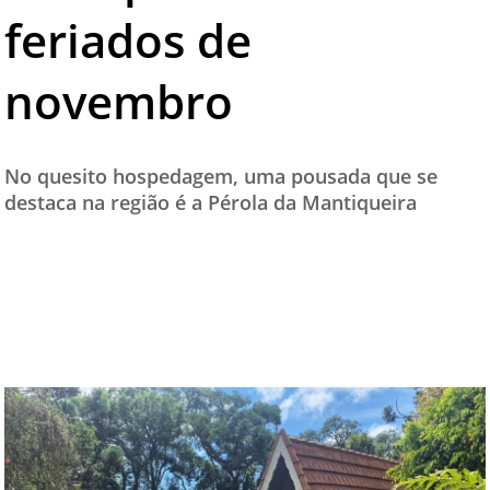
feriados de
TESTADO E APROVADO
ÚLTIMAS NOTÍCIAS
novembro
PARCEIROS
QUEM SOMOS - EQUIPE
No quesito hospedagem, uma pousada que se
CONTATO
destaca na região é a Pérola da Mantiqueira