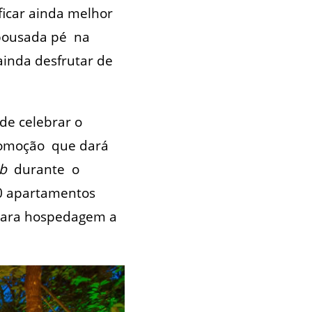
ficar ainda melhor
pousada pé na
ainda desfrutar de
de celebrar o
romoção que dará
b
durante o
10 apartamentos
para hospedagem a