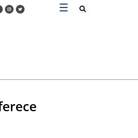
×
×
☰
ferece