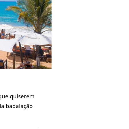
 que quiserem
 da badalação