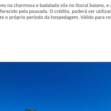
ano na charmosa e badalada vila no litoral baiano, e
TESTADO E APROVADO
ferecido pela pousada. O crédito, poderá ser utiliza
ÚLTIMAS NOTÍCIAS
e o próprio período da hospedagem. Válido para res
PARCEIROS
QUEM SOMOS - EQUIPE
CONTATO