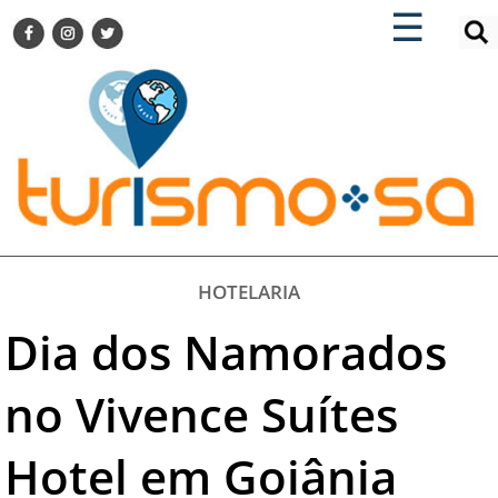
×
×
☰
ENCONTRE SUA NOTÍCIA
AGENDA VISITE GUARULHOS
TURISMO SA FOR BUSINESS
Pesquisar:
DESTINOS NACIONAIS
DESTINOS INTERNACIONAIS
CITY BREAK
TURISMO E MERCADO
FEIRAS
HOTELARIA
EVENTOS
Dia dos Namorados
HOTELARIA
GASTRONOMIA
no Vivence Suítes
DICAS
Hotel em Goiânia
VITRINE
TURISMO SA TV