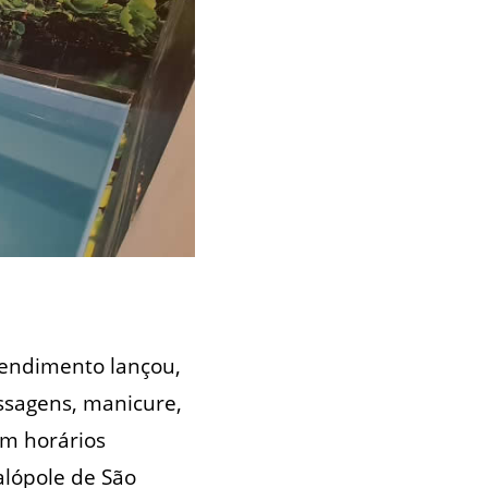
eendimento lançou,
ssagens, manicure,
em horários
alópole de São