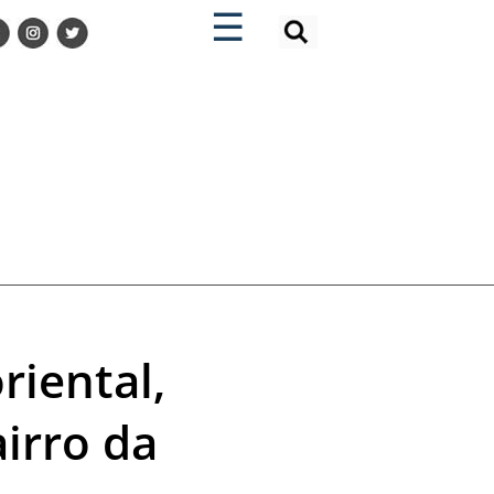
×
×
☰
riental,
irro da