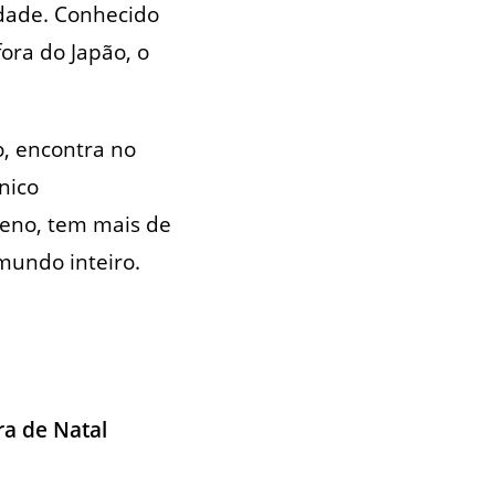
idade. Conhecido
ora do Japão, o
o, encontra no
nico
ueno, tem mais de
mundo inteiro.
ira de Natal