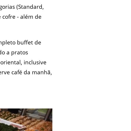
gorias (Standard,
 cofre - além de
mpleto buffet de
do a pratos
riental, inclusive
serve café da manhã,