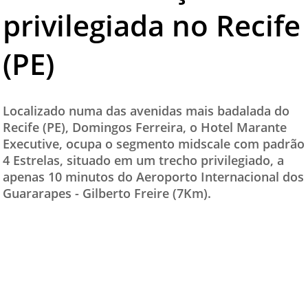
privilegiada no Recife
TESTADO E APROVADO
ÚLTIMAS NOTÍCIAS
(PE)
PARCEIROS
QUEM SOMOS - EQUIPE
Localizado numa das avenidas mais badalada do
CONTATO
Recife (PE), Domingos Ferreira, o Hotel Marante
Executive, ocupa o segmento midscale com padrão
4 Estrelas, situado em um trecho privilegiado, a
apenas 10 minutos do Aeroporto Internacional dos
Guararapes - Gilberto Freire (7Km).