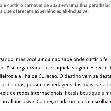
io e curtir o carnaval de 2023 em uma ilha paradisíac
TESTADO E APROVADO
s que oferecem experiências all-inclusive!
ÚLTIMAS NOTÍCIAS
PARCEIROS
QUEM SOMOS - EQUIPE
CONTATO
gando, mas você ainda não sabe onde curtir o fe
ocê se organizar e fazer aquela viagem especial
ileiros é a ilha de Curaçao. O destino vem se de
s caribenhas, possui hospedagens dos mais variados
éis de redes internacionais, hotéis boutique e mu
são all-inclusive. Conheça cada um eles e escolha 