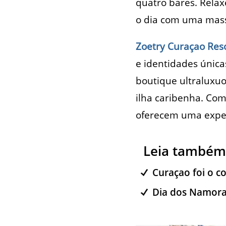
quatro bares. Relax
o dia com uma mass
Zoetry Curaçao Reso
e identidades únic
boutique ultraluxu
ilha caribenha. Com
oferecem uma experi
Leia também
Curaçao foi o c
Dia dos Namorad