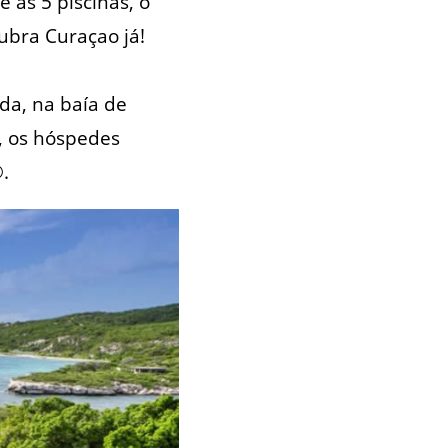
 as 5 piscinas, o
cubra Curaçao já!
da, na baía de
, os hóspedes
.