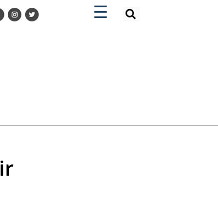
×
×
☰
ir