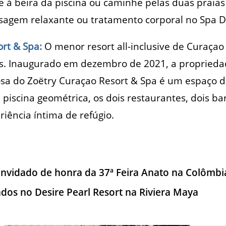
e à beira da piscina ou caminhe pelas duas praias
agem relaxante ou tratamento corporal no Spa 
rt & Spa:
O menor resort all-inclusive de Curaça
as. Inaugurado em dezembro de 2021, a propried
osa do Zoëtry Curaçao Resort & Spa é um espaço 
 piscina geométrica, os dois restaurantes, dois ba
ência íntima de refúgio.
onvidado de honra da 37ª Feira Anato na Colômbi
os no Desire Pearl Resort na Riviera Maya