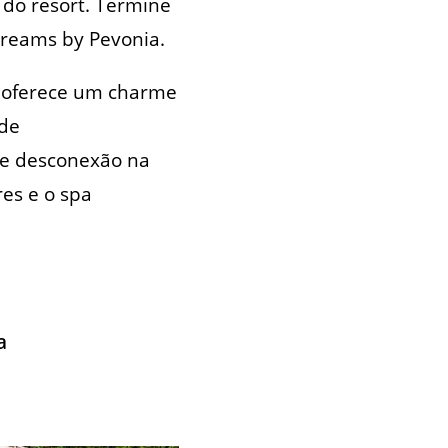
 do resort. Termine
Dreams by Pevonia.
o oferece um charme
ade
de desconexão na
res e o spa
a