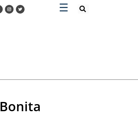
×
×
☰
 Bonita