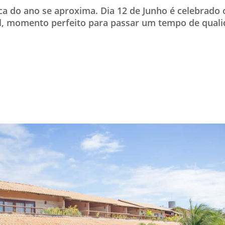
a do ano se aproxima. Dia 12 de Junho é celebrado 
TESTADO E APROVADO
, momento perfeito para passar um tempo de qual
ÚLTIMAS NOTÍCIAS
PARCEIROS
QUEM SOMOS - EQUIPE
CONTATO