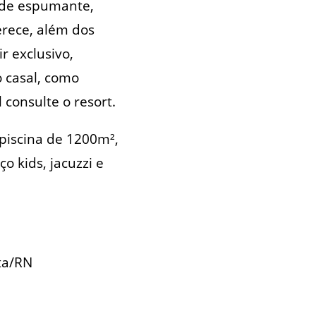
 de espumante,
erece, além dos
r exclusivo,
 casal, como
 consulte o resort.
piscina de 1200m²,
o kids, jacuzzi e
ta/RN