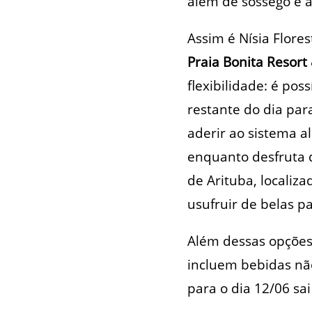
além de sossego e 
Assim é Nísia Flores
Praia Bonita Resort
flexibilidade: é pos
restante do dia par
aderir ao sistema al
enquanto desfruta d
de Arituba, localiz
usufruir de belas p
Além dessas opções
incluem bebidas não
para o dia 12/06 sa