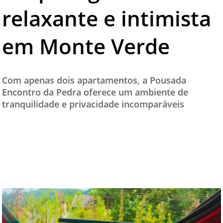
relaxante e intimista
TESTADO E APROVADO
ÚLTIMAS NOTÍCIAS
em Monte Verde
PARCEIROS
QUEM SOMOS - EQUIPE
Com apenas dois apartamentos, a Pousada
CONTATO
Encontro da Pedra oferece um ambiente de
tranquilidade e privacidade incomparáveis