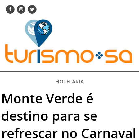
ENCONTRE SUA 
AGENDA VISITE GUA
TURISMO SA FOR BU
Pesquisar:
DESTINOS NACION
DESTINOS INTERNAC
CITY BREAK
TURISMO E MERC
FEIRAS
HOTELARIA
EVENTOS
Monte Verde é
HOTELARIA
GASTRONOMIA
destino para se
DICAS
refrescar no Carnaval
VITRINE
TURISMO SA T