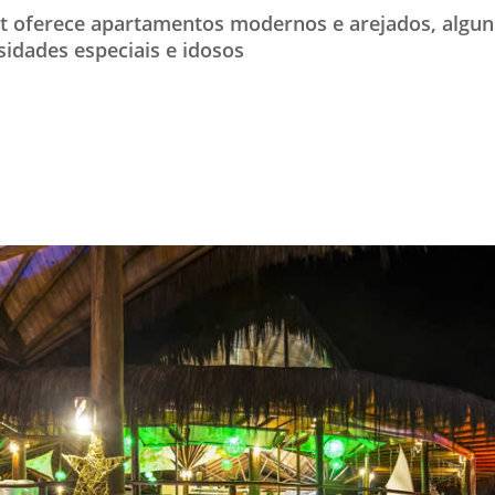
rt oferece apartamentos modernos e arejados, algu
TESTADO E APROVADO
idades especiais e idosos
ÚLTIMAS NOTÍCIAS
PARCEIROS
QUEM SOMOS - EQUIPE
CONTATO