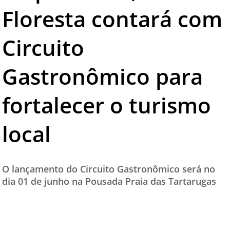
Floresta contará com
TESTADO E APROVADO
ÚLTIMAS NOTÍCIAS
Circuito
PARCEIROS
Gastronômico para
QUEM SOMOS - EQUIPE
CONTATO
fortalecer o turismo
local
O lançamento do Circuito Gastronômico será no
dia 01 de junho na Pousada Praia das Tartarugas