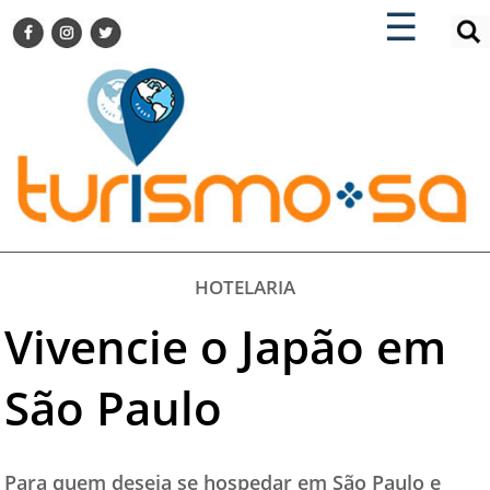
×
×
☰
ENCONTRE SUA NOTÍCIA
AGENDA VISITE GUARULHOS
TURISMO SA FOR BUSINESS
Pesquisar:
DESTINOS NACIONAIS
DESTINOS INTERNACIONAIS
CITY BREAK
TURISMO E MERCADO
FEIRAS
HOTELARIA
EVENTOS
Vivencie o Japão em
HOTELARIA
GASTRONOMIA
São Paulo
DICAS
VITRINE
Para quem deseja se hospedar em São Paulo e
TURISMO SA TV