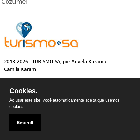
Cozumel
2013-2026 - TURISMO SA, por Angela Karam e
Camila Karam
Todos os direitos reservados
Cookies.
Desenvolvido por Anderson Luiz
Ao usar este site, você automaticamente aceita que usemos
cookies.
Entendí
QUEM SOMOS
CONTATO
PARCEIROS