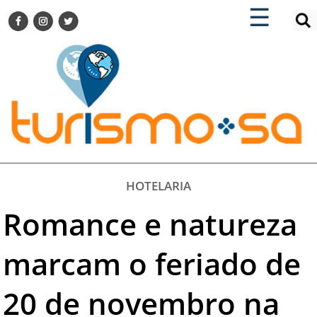
×
×
☰
ENCONTRE SUA NOTÍCIA
AGENDA VISITE GUARULHOS
TURISMO SA FOR BUSINESS
Pesquisar:
DESTINOS NACIONAIS
DESTINOS INTERNACIONAIS
CITY BREAK
TURISMO E MERCADO
FEIRAS
HOTELARIA
EVENTOS
Romance e natureza
HOTELARIA
GASTRONOMIA
marcam o feriado de
DICAS
20 de novembro na
VITRINE
TURISMO SA TV