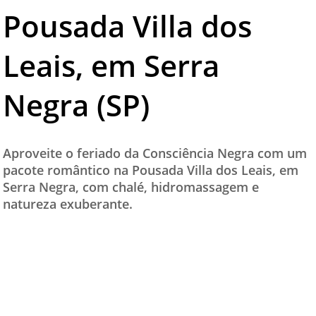
Pousada Villa dos
TESTADO E APROVADO
ÚLTIMAS NOTÍCIAS
Leais, em Serra
PARCEIROS
Negra (SP)
QUEM SOMOS - EQUIPE
CONTATO
Aproveite o feriado da Consciência Negra com um
pacote romântico na Pousada Villa dos Leais, em
Serra Negra, com chalé, hidromassagem e
natureza exuberante.