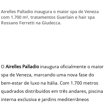
TESTADO E APROVADO
Airelles Palladio inaugura o maior spa de Veneza
ÚLTIMAS NOTÍCIAS
com 1.700 m², tratamentos Guerlain e hair spa
Rossano Ferretti na Giudecca.
PARCEIROS
QUEM SOMOS - EQUIPE
CONTATO
O
Airelles Palladio
inaugura oficialmente o maior
spa de Veneza, marcando uma nova fase do
bem-estar de luxo na Itália. Com 1.700 metros
quadrados distribuídos em três andares, piscina
interna exclusiva e jardins mediterrâneos