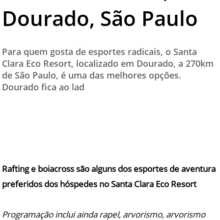
Dourado, São Paulo
TESTADO E APROVADO
ÚLTIMAS NOTÍCIAS
PARCEIROS
Para quem gosta de esportes radicais, o Santa
Clara Eco Resort, localizado em Dourado, a 270km
QUEM SOMOS - EQUIPE
de São Paulo, é uma das melhores opções.
CONTATO
Dourado fica ao lad
Rafting e boiacross são alguns dos esportes de aventura
preferidos dos hóspedes no Santa Clara Eco Resort
Programação inclui ainda rapel, arvorismo, arvorismo