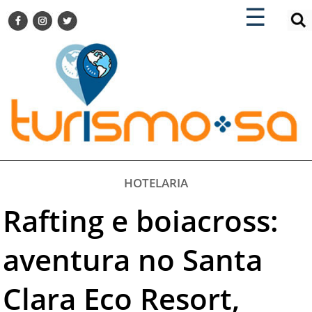
×
×
☰
ENCONTRE SUA NOTÍCIA
AGENDA VISITE GUARULHOS
TURISMO SA FOR BUSINESS
Pesquisar:
DESTINOS NACIONAIS
DESTINOS INTERNACIONAIS
CITY BREAK
TURISMO E MERCADO
FEIRAS
HOTELARIA
EVENTOS
Rafting e boiacross:
HOTELARIA
GASTRONOMIA
aventura no Santa
DICAS
Clara Eco Resort‏,
VITRINE
TURISMO SA TV