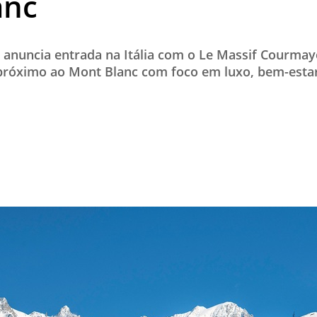
anc
TESTADO E APROVADO
ÚLTIMAS NOTÍCIAS
 anuncia entrada na Itália com o Le Massif Courmay
PARCEIROS
s próximo ao Mont Blanc com foco em luxo, bem-esta
QUEM SOMOS - EQUIPE
CONTATO