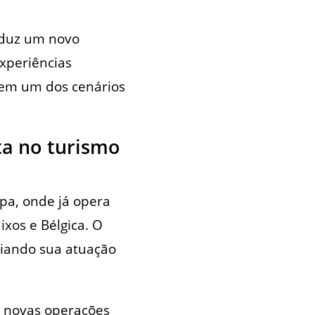
oduz um novo
xperiências
 em um dos cenários
ta no turismo
pa, onde já opera
xos e Bélgica. O
iando sua atuação
m novas operações