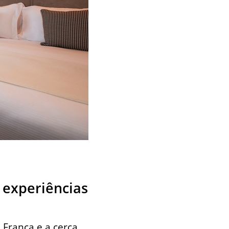
 experiências
 França e a cerca