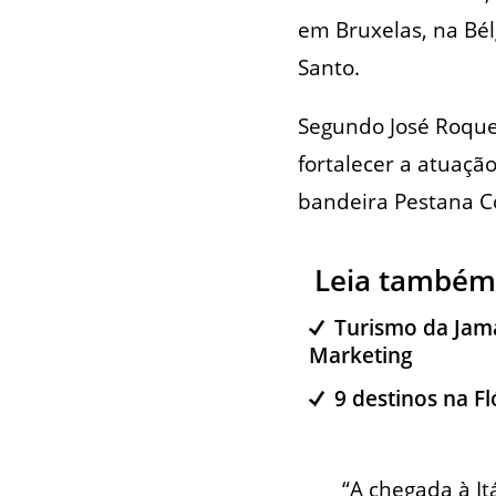
em Bruxelas, na Bél
Santo.
Segundo José Roquet
fortalecer a atuaç
bandeira Pestana Co
Leia também
Turismo da Jama
Marketing
9 destinos na F
“A chegada à It