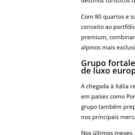
destinos turísticos 
Com 80 quartos e s
conceito ao portfól
premium, combinand
alpinos mais exclusi
Grupo fortale
de luxo euro
A chegada à Itália 
em países como Port
grupo também prepa
nos principais merc
Nos últimos meses,