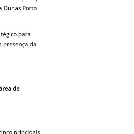
na Dunas Porto
atégico para
a presença da
área de
inco principais