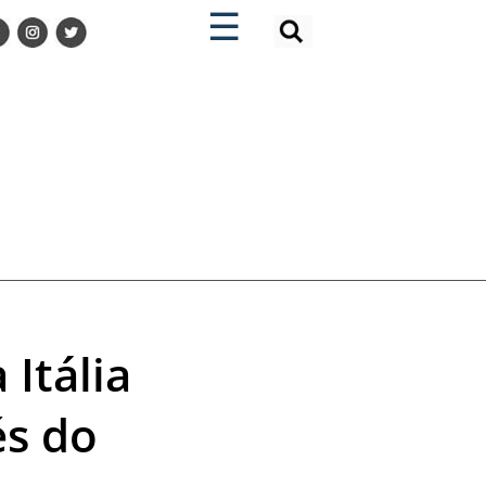
×
×
☰
Itália
és do