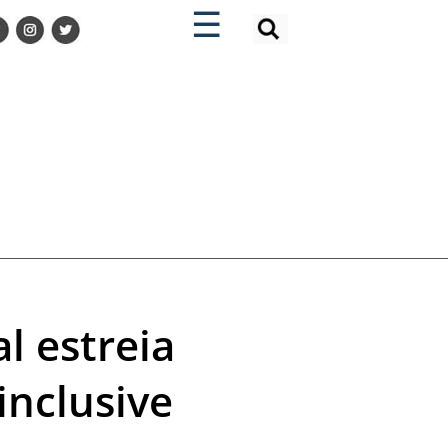
×
×
☰
l estreia
inclusive