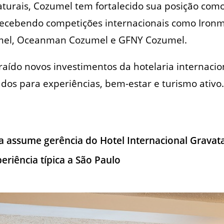
turais, Cozumel tem fortalecido sua posição com
 recebendo competições internacionais como Iron
mel, Oceanman Cozumel e GFNY Cozumel.
raído novos investimentos da hotelaria internacio
os para experiências, bem-estar e turismo ativo.
 assume gerência do Hotel Internacional Gravata
eriência típica a São Paulo