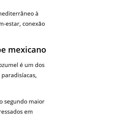
 mediterrâneo à
em-estar, conexão
be mexicano
Cozumel é um dos
 paradisíacas,
 o segundo maior
eressados em