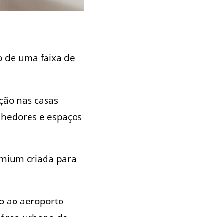
go de uma faixa de
.
ção nas casas
olhedores e espaços
remium criada para
o ao aeroporto