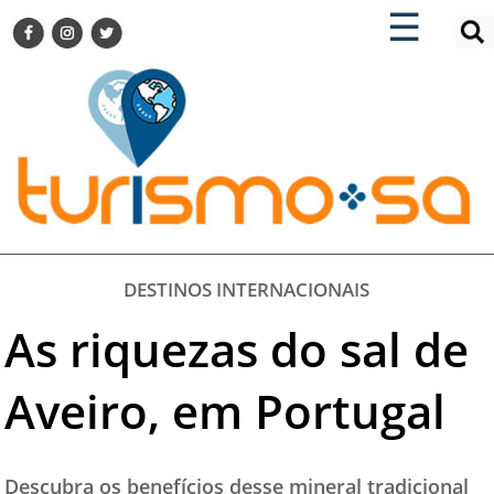
×
×
☰
ENCONTRE SUA NOTÍCIA
AGENDA VISITE GUARULHOS
TURISMO SA FOR BUSINESS
Pesquisar:
DESTINOS NACIONAIS
DESTINOS INTERNACIONAIS
CITY BREAK
TURISMO E MERCADO
FEIRAS
DESTINOS INTERNACIONAIS
EVENTOS
As riquezas do sal de
HOTELARIA
GASTRONOMIA
Aveiro, em Portugal
DICAS
VITRINE
Descubra os benefícios desse mineral tradicional
TURISMO SA TV