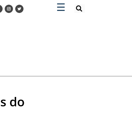
×
×
☰
as do