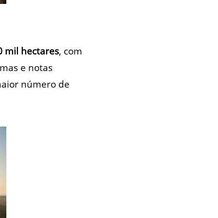
0 mil hectares
, com
omas e notas
 maior número de