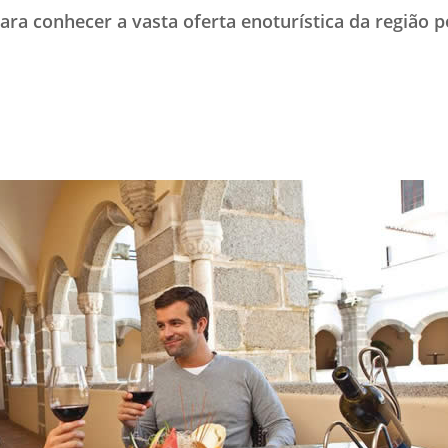
ara conhecer a vasta oferta enoturística da região 
TESTADO E APROVADO
ÚLTIMAS NOTÍCIAS
PARCEIROS
QUEM SOMOS - EQUIPE
CONTATO