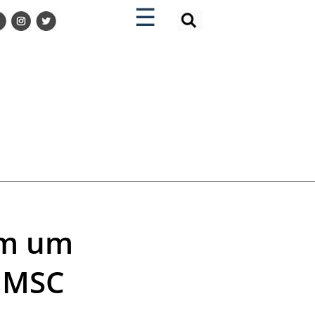
×
×
☰
om um
o MSC