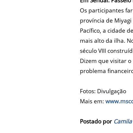
Em Sendai: Passeio 
Os participantes f
província de Miyagi
Pacífico, a cidade
mais alto da ilha. 
século VIII constru
Dizem que visitar o
problema financeiro
Fotos: Divulgação
Mais em:
www.msccr
Postado por
Camila