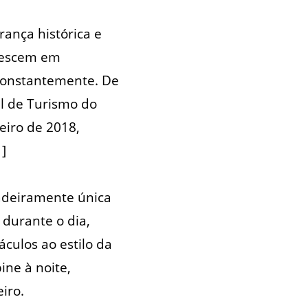
rança histórica e
crescem em
 constantemente. De
l de Turismo do
eiro de 2018,
]
dadeiramente única
 durante o dia,
áculos ao estilo da
ne à noite,
iro.