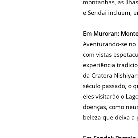
montanhas, as ilhas
e Sendai incluem, e
Em Muroran: Monte
Aventurando-se no M
com vistas espetac
experiência tradici
da Cratera Nishiya
século passado, o q
eles visitarão o Lag
doenças, como neur
beleza que deixa a 