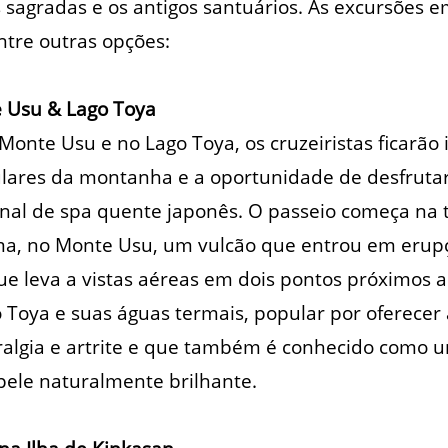
 sagradas e os antigos santuários. As excursões
ntre outras opções:
 Usu & Lago Toya
onte Usu e no Lago Toya, os cruzeiristas ficarão
ulares da montanha e a oportunidade de desfruta
onal de spa quente japonês. O passeio começa na 
ma, no Monte Usu, um vulcão que entrou em erup
ue leva a vistas aéreas em dois pontos próximos a
o Toya e suas águas termais, popular por oferecer 
algia e artrite e que também é conhecido como u
pele naturalmente brilhante.