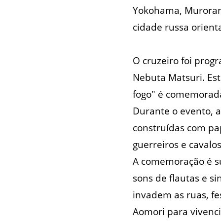
Yokohama, Muroran,
cidade russa orienta
O cruzeiro foi prog
Nebuta Matsuri. Es
fogo" é comemorada 
Durante o evento, 
construídas com pap
guerreiros e cavalo
A comemoração é su
sons de flautas e s
invadem as ruas, f
Aomori para vivenci