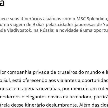
a
TESTADO E APROVADO
ÚLTIMAS NOTÍCIAS
ece seus itinerários asiáticos com o MSC Splendida,
PARCEIROS
 uma viagem de 9 dias pelas cidades japonesas de 
nda Vladivostok, na Rússia; a novidade é uma oport
QUEM SOMOS - EQUIPE
CONTATO
or companhia privada de cruzeiros do mundo e l
 Sul, está oferecendo aos viajantes a oportunida
onesas em apenas nove dias, por meio de um rotei
odernos e elegantes navios da armadora, partirá
strela desse itinerário deslumbrante. Além das ci