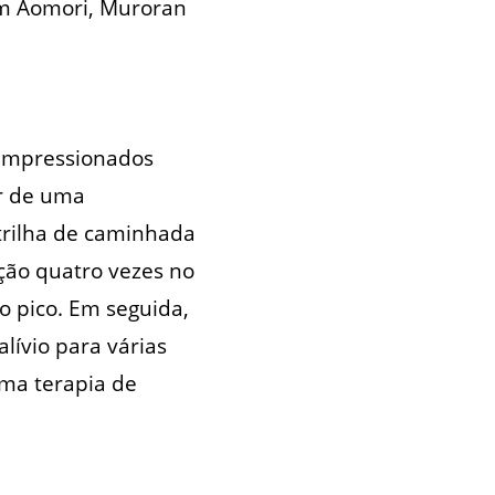
 em Aomori, Muroran
 impressionados
r de uma
trilha de caminhada
ção quatro vezes no
o pico. Em seguida,
alívio para várias
ma terapia de