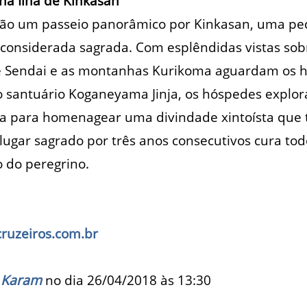
na Ilha de Kinkasan
arão um passeio panorâmico por Kinkasan, uma pe
 considerada sagrada. Com esplêndidas vistas so
 de Sendai e as montanhas Kurikoma aguardam os 
No santuário Koganeyama Jinja, os hóspedes explor
ída para homenagear uma divindade xintoísta que t
 lugar sagrado por três anos consecutivos cura to
 do peregrino.
uzeiros.com.br
 Karam
no dia 26/04/2018 às
13:30