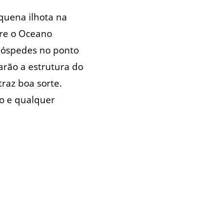
quena ilhota na
bre o Oceano
hóspedes no ponto
arão a estrutura do
raz boa sorte.
do e qualquer