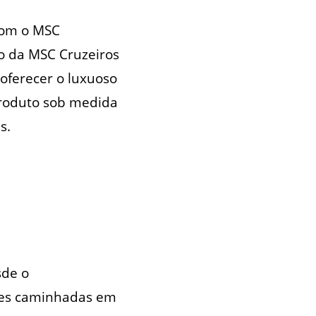
com o MSC
o da MSC Cruzeiros
oferecer o luxuoso
produto sob medida
s.
sde o
ntes caminhadas em