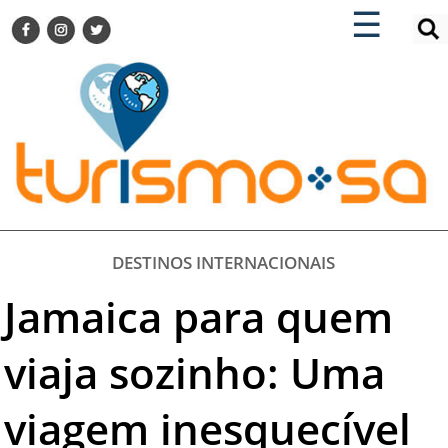
×
×
☰
ENCONTRE SUA NOTÍCIA
AGENDA VISITE GUARULHOS
TURISMO SA FOR BUSINESS
Pesquisar:
DESTINOS NACIONAIS
DESTINOS INTERNACIONAIS
CITY BREAK
TURISMO E MERCADO
FEIRAS
DESTINOS INTERNACIONAIS
EVENTOS
Jamaica para quem
HOTELARIA
GASTRONOMIA
viaja sozinho: Uma
DICAS
viagem inesquecível
VITRINE
TURISMO SA TV