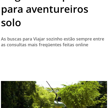
para aventureiros
TESTADO E APROVADO
ÚLTIMAS NOTÍCIAS
solo
PARCEIROS
QUEM SOMOS - EQUIPE
As buscas para Viajar sozinho estão sempre entre
CONTATO
as consultas mais freqüentes feitas online