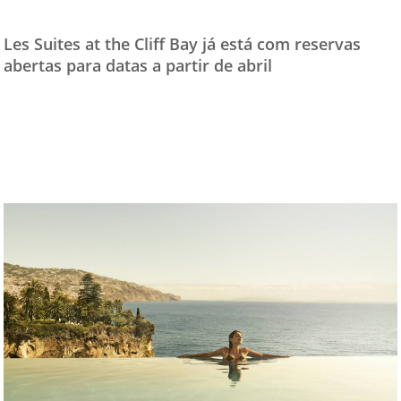
TESTADO E APROVADO
Les Suites at the Cliff Bay já está com reservas
ÚLTIMAS NOTÍCIAS
abertas para datas a partir de abril
PARCEIROS
QUEM SOMOS - EQUIPE
CONTATO