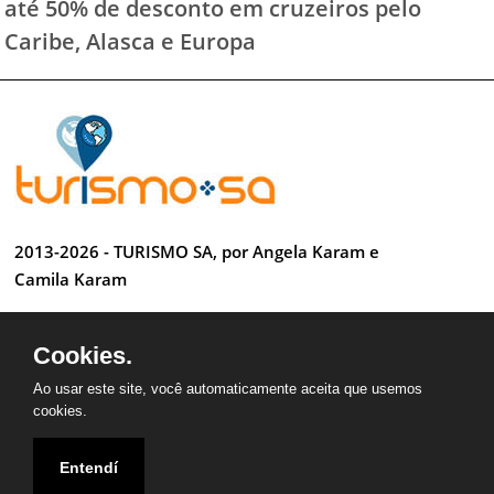
até 50% de desconto em cruzeiros pelo
Caribe, Alasca e Europa
2013-2026 - TURISMO SA, por Angela Karam e
Camila Karam
Todos os direitos reservados
Cookies.
Desenvolvido por Anderson Luiz
Ao usar este site, você automaticamente aceita que usemos
cookies.
Entendí
QUEM SOMOS
CONTATO
PARCEIROS