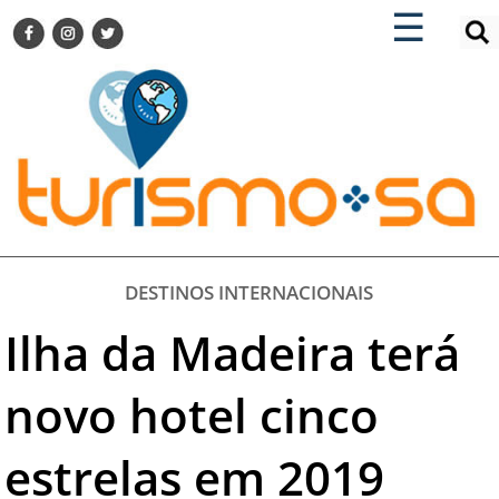
×
×
☰
ENCONTRE SUA NOTÍCIA
AGENDA VISITE GUARULHOS
TURISMO SA FOR BUSINESS
Pesquisar:
DESTINOS NACIONAIS
DESTINOS INTERNACIONAIS
CITY BREAK
TURISMO E MERCADO
FEIRAS
DESTINOS INTERNACIONAIS
EVENTOS
Ilha da Madeira terá
HOTELARIA
GASTRONOMIA
novo hotel cinco
DICAS
estrelas em 2019
VITRINE
TURISMO SA TV