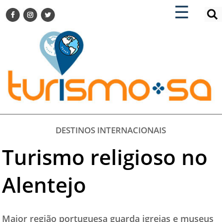
×
×
☰
ENCONTRE SUA NOTÍCIA
AGENDA VISITE GUARULHOS
TURISMO SA FOR BUSINESS
Pesquisar:
DESTINOS NACIONAIS
DESTINOS INTERNACIONAIS
CITY BREAK
TURISMO E MERCADO
FEIRAS
DESTINOS INTERNACIONAIS
EVENTOS
Turismo religioso no
HOTELARIA
GASTRONOMIA
Alentejo
DICAS
VITRINE
Maior região portuguesa guarda igrejas e museus
TURISMO SA TV