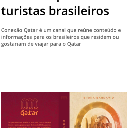
turistas brasileiros
TESTADO E APROVADO
ÚLTIMAS NOTÍCIAS
PARCEIROS
Conexão Qatar é um canal que reúne conteúdo e
informações para os brasileiros que residem ou
QUEM SOMOS - EQUIPE
gostariam de viajar para o Qatar
CONTATO