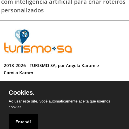
com inteligência artificial para criar roteiros
personalizados
2013-2026 - TURISMO SA, por Angela Karam e
Camila Karam
Todos os direitos reservados
Cookies.
Desenvolvido por Anderson Luiz
Ao usar este site, você automaticamente aceita que usemos
cookies.
Entendí
QUEM SOMOS
CONTATO
PARCEIROS