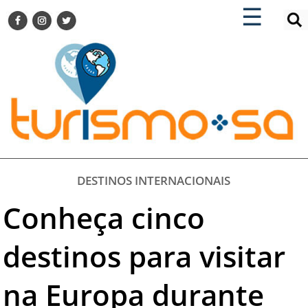
×
×
☰
ENCONTRE SUA NOTÍCIA
AGENDA VISITE GUARULHOS
TURISMO SA FOR BUSINESS
Pesquisar:
DESTINOS NACIONAIS
DESTINOS INTERNACIONAIS
CITY BREAK
TURISMO E MERCADO
FEIRAS
DESTINOS INTERNACIONAIS
EVENTOS
Conheça cinco
HOTELARIA
GASTRONOMIA
destinos para visitar
DICAS
na Europa durante
VITRINE
TURISMO SA TV