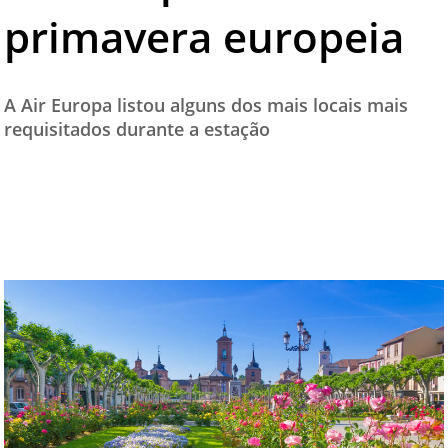
primavera europeia
TESTADO E APROVADO
ÚLTIMAS NOTÍCIAS
PARCEIROS
A Air Europa listou alguns dos mais locais mais
requisitados durante a estação
QUEM SOMOS - EQUIPE
CONTATO