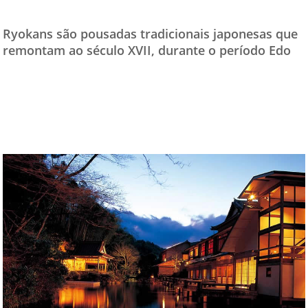
TESTADO E APROVADO
Ryokans são pousadas tradicionais japonesas que
ÚLTIMAS NOTÍCIAS
remontam ao século XVII, durante o período Edo
PARCEIROS
QUEM SOMOS - EQUIPE
CONTATO