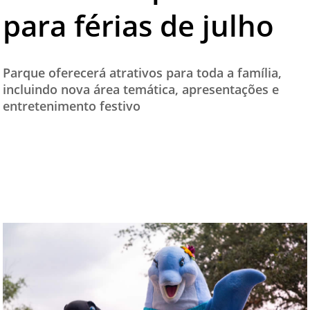
para férias de julho
TESTADO E APROVADO
ÚLTIMAS NOTÍCIAS
PARCEIROS
Parque oferecerá atrativos para toda a família,
incluindo nova área temática, apresentações e
QUEM SOMOS - EQUIPE
entretenimento festivo
CONTATO