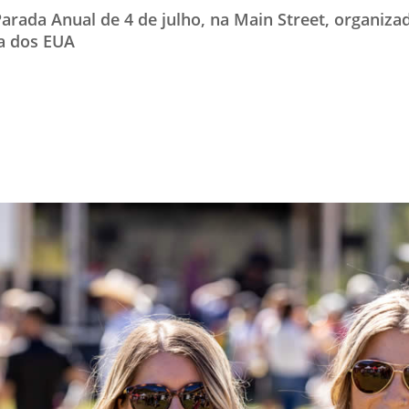
arada Anual de 4 de julho, na Main Street, organiza
TESTADO E APROVADO
a dos EUA
ÚLTIMAS NOTÍCIAS
PARCEIROS
QUEM SOMOS - EQUIPE
CONTATO