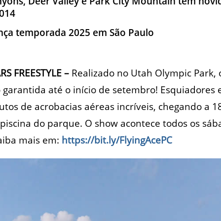
nyons, Deer Valley e Park City Mountain tem nov
014
ança temporada 2025 em São Paulo
ARS FREESTYLE –
Realizado no Utah Olympic Park, o 
o garantida até o início de setembro! Esquiadores 
os de acrobacias aéreas incríveis, chegando a 1
 piscina do parque. O show acontece todos os sáb
Saiba mais em:
https://bit.ly/FlyingAcePC