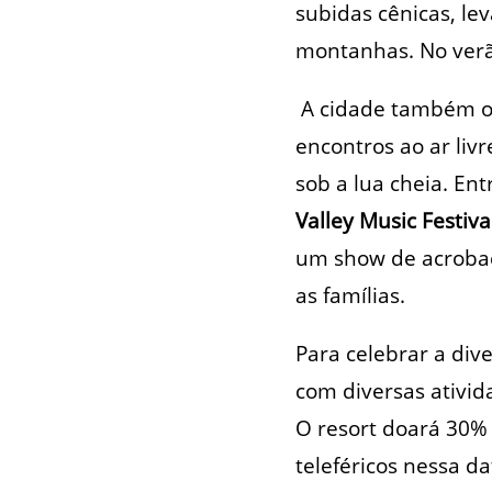
subidas cênicas, le
montanhas. No verão
A cidade também ofe
encontros ao ar li
sob a lua cheia. En
Valley Music Festiva
um show de acrobaci
as famílias.
Para celebrar a dive
com diversas ativid
O resort doará 30% 
teleféricos nessa d